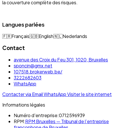
la couverture complète des risques.
Langues parlées
🇫🇷
Français
🇬🇧
English
🇳🇱
Nederlands
Contact
avenue des Croix du Feu 301, 1020, Bruxelles
sponcin@gmx.net
107518.brokerweb.be/
3222682603
WhatsApp
Contacter via Email
WhatsApp
Visiter le site internet
Informations légales
Numéro d'entreprise:
0712596939
RPM:
RPM Bruxelles — Tribunal de l’entreprise
francophone de Bruxelles