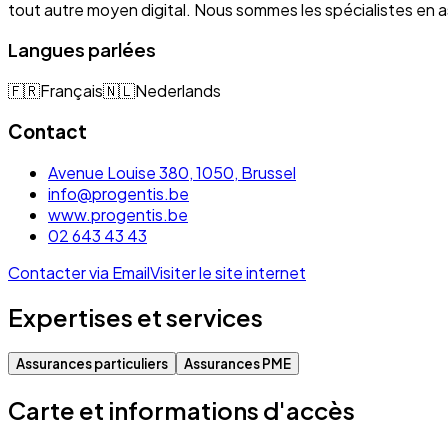
tout autre moyen digital. Nous sommes les spécialistes e
Langues parlées
🇫🇷
Français
🇳🇱
Nederlands
Contact
Avenue Louise 380, 1050, Brussel
info@progentis.be
www.progentis.be
02 643 43 43
Contacter via Email
Visiter le site internet
Expertises et services
Assurances particuliers
Assurances PME
Carte et informations d'accès