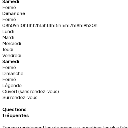
Samedi
Fermé
Dimanche
Fermé
08h
09h
10h
11h
12h
13h
14h
15h
16h
17h
18h
19h
20h
Lundi
Mardi
Mercredi
Jeudi
Vendredi
Samedi
Fermé
Dimanche
Fermé
Légende
Ouvert (sans rendez-vous)
Sur rendez-vous
Questions
fréquentes
Trouvez rapidement les réponses aux questions les plus fré