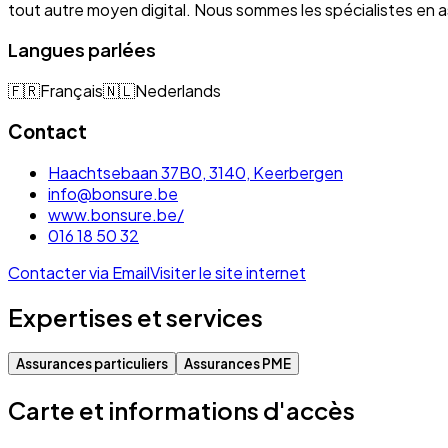
tout autre moyen digital. Nous sommes les spécialistes e
Langues parlées
🇫🇷
Français
🇳🇱
Nederlands
Contact
Haachtsebaan 37B0, 3140, Keerbergen
info@bonsure.be
www.bonsure.be/
016 18 50 32
Contacter via Email
Visiter le site internet
Expertises et services
Assurances particuliers
Assurances PME
Carte et informations d'accès