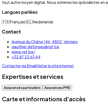
tout autre moyen digital. Nous sommes les spécialistes e
Langues parlées
🇫🇷
Français
🇳🇱
Nederlands
Contact
Avenue du Chêne 146, 4802, Verviers
gauthier.deforges@rgf.be
www.rgf.be/
+32 87 22 63 44
Contacter via Email
Visiter le site internet
Expertises et services
Assurances particuliers
Assurances PME
Carte et informations d'accès