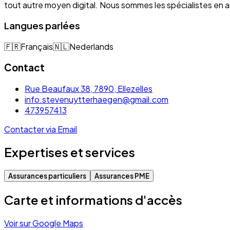
tout autre moyen digital. Nous sommes les spécialistes e
Langues parlées
🇫🇷
Français
🇳🇱
Nederlands
Contact
Rue Beaufaux 38, 7890, Ellezelles
info.stevenuytterhaegen@gmail.com
473957413
Contacter via Email
Expertises et services
Assurances particuliers
Assurances PME
Carte et informations d'accès
Voir sur Google Maps