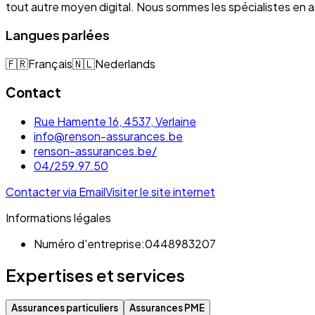
tout autre moyen digital. Nous sommes les spécialistes e
Langues parlées
🇫🇷
Français
🇳🇱
Nederlands
Contact
Rue Hamente 16, 4537, Verlaine
info@renson-assurances.be
renson-assurances.be/
04/259.97.50
Contacter via Email
Visiter le site internet
Informations légales
Numéro d'entreprise:
0448983207
Expertises et services
Assurances particuliers
Assurances PME