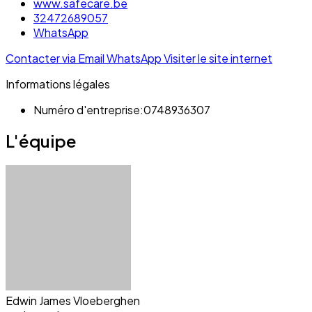
www.safecare.be
32472689057
WhatsApp
Contacter via Email
WhatsApp
Visiter le site internet
Informations légales
Numéro d'entreprise:
0748936307
L'équipe
Edwin James Vloeberghen