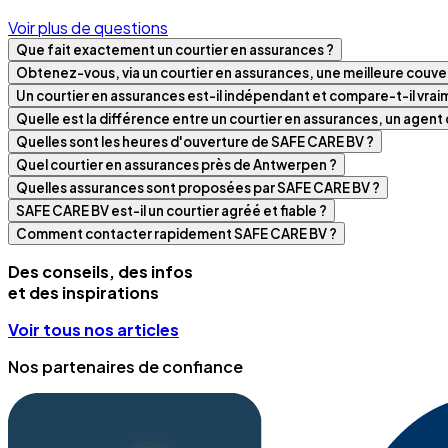
Voir plus de questions
Que fait exactement un courtier en assurances ?
Obtenez-vous, via un courtier en assurances, une meilleure couver
Un courtier en assurances est-il indépendant et compare-t-il vra
Quelle est la différence entre un courtier en assurances, un agen
Quelles sont les heures d'ouverture de SAFE CARE BV ?
Quel courtier en assurances près de Antwerpen ?
Quelles assurances sont proposées par SAFE CARE BV ?
SAFE CARE BV est-il un courtier agréé et fiable ?
Comment contacter rapidement SAFE CARE BV ?
Des conseils, des infos
et des inspirations
Voir tous nos articles
Nos partenaires de confiance