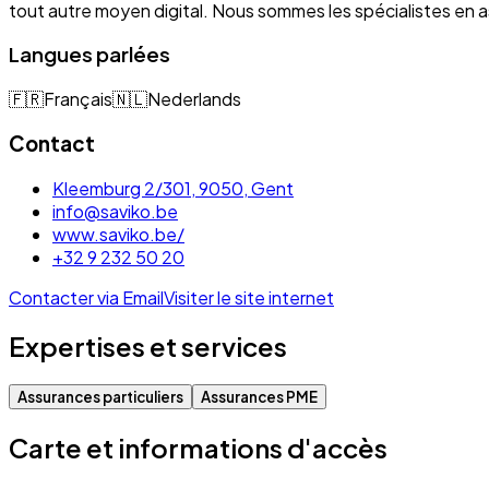
tout autre moyen digital. Nous sommes les spécialistes e
Langues parlées
🇫🇷
Français
🇳🇱
Nederlands
Contact
Kleemburg 2/301, 9050, Gent
info@saviko.be
www.saviko.be/
+32 9 232 50 20
Contacter via Email
Visiter le site internet
Expertises et services
Assurances particuliers
Assurances PME
Carte et informations d'accès