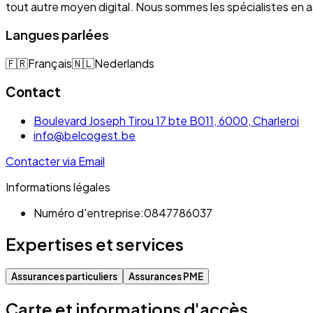
tout autre moyen digital. Nous sommes les spécialistes e
Langues parlées
🇫🇷
Français
🇳🇱
Nederlands
Contact
Boulevard Joseph Tirou 17 bte B011, 6000, Charleroi
info@belcogest.be
Contacter via Email
Informations légales
Numéro d'entreprise:
0847786037
Expertises et services
Assurances particuliers
Assurances PME
Carte et informations d'accès