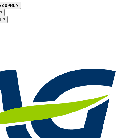
ES SPRL ?
 ?
L ?