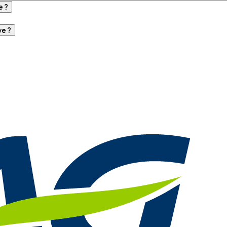
e ?
ye ?