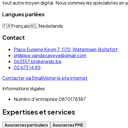
tout autre moyen digital. Nous sommes les spécialistes e
Langues parlées
🇫🇷
Français
🇳🇱
Nederlands
Contact
Place Eugene Keym 7, 1170, Watermael-Boitsfort
philippe.vandecaveye@gmail.com
063357.brokerweb.be
02 673 14 85
Contacter via Email
Visiter le site internet
Informations légales
Numéro d'entreprise:
0870178387
Expertises et services
Assurances particuliers
Assurances PME