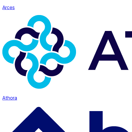
Arces
Athora