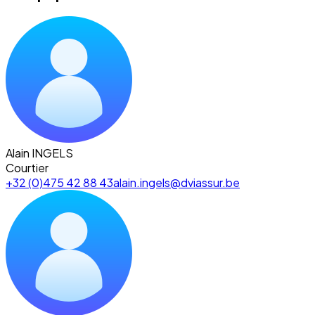
Alain INGELS
Courtier
+32 (0)475 42 88 43
alain.ingels@dviassur.be