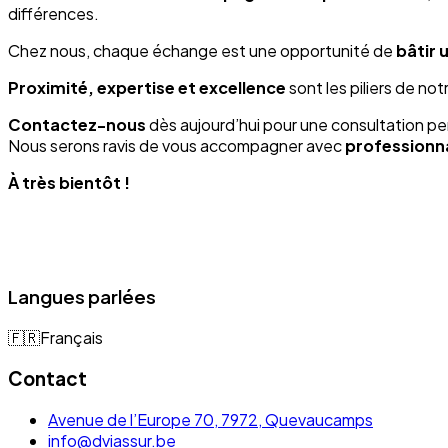
différences.
Chez nous, chaque échange est une opportunité de
bâtir 
Proximité, expertise et excellence
sont les piliers de n
Contactez-nous
dès aujourd’hui pour une consultation pe
Nous serons ravis de vous accompagner avec
professionna
À très bientôt !
Langues parlées
🇫🇷
Français
Contact
Avenue de l’Europe 70, 7972, Quevaucamps
info@dviassur.be