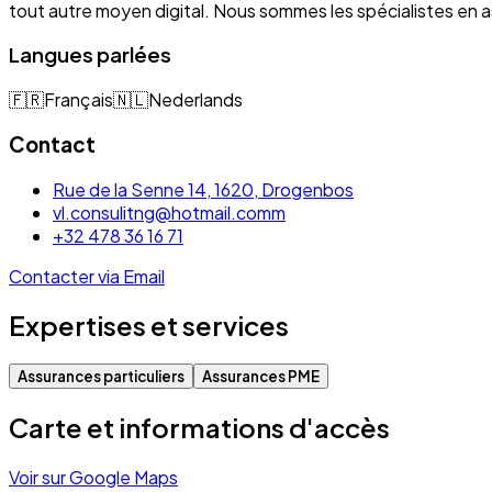
tout autre moyen digital. Nous sommes les spécialistes e
Langues parlées
🇫🇷
Français
🇳🇱
Nederlands
Contact
Rue de la Senne 14, 1620, Drogenbos
vl.consulitng@hotmail.comm
+32 478 36 16 71
Contacter via Email
Expertises et services
Assurances particuliers
Assurances PME
Carte et informations d'accès
Voir sur Google Maps