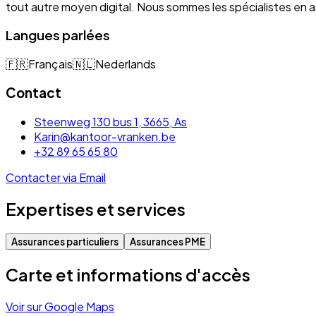
tout autre moyen digital. Nous sommes les spécialistes e
Langues parlées
🇫🇷
Français
🇳🇱
Nederlands
Contact
Steenweg 130 bus 1, 3665, As
Karin@kantoor-vranken.be
+32 89 65 65 80
Contacter via Email
Expertises et services
Assurances particuliers
Assurances PME
Carte et informations d'accès
Voir sur Google Maps