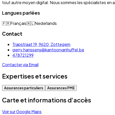
tout autre moyen digital. Nous sommes les spécialistes e
Langues parlées
🇫🇷
Français
🇳🇱
Nederlands
Contact
Trapstraat 19, 9620, Zottegem
gerry.hanssens@kantoorvanhuffel.be
478721299
Contacter via Email
Expertises et services
Assurances particuliers
Assurances PME
Carte et informations d'accès
Voir sur Google Maps