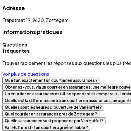
Adresse
Trapstraat 19, 9620, Zottegem
Informations pratiques
Questions
fréquentes
Trouvez rapidement les réponses aux questions les plus fré
Voir plus de questions
Que fait exactement un courtier en assurances ?
Obtenez-vous, via un courtier en assurances, une meilleure couver
Un courtier en assurances est-il indépendant et compare-t-il vra
Quelle est la différence entre un courtier en assurances, un agen
Quelles sont les heures d'ouverture de Van Huffel ?
Quel courtier en assurances près de Zottegem ?
Quelles assurances sont proposées par Van Huffel ?
Van Huffel est-il un courtier agréé et fiable ?