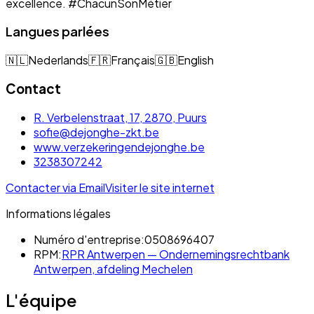
excellence. #ChacunSonMétier
Langues parlées
🇳🇱
Nederlands
🇫🇷
Français
🇬🇧
English
Contact
R. Verbelenstraat, 17, 2870, Puurs
sofie@dejonghe-zkt.be
www.verzekeringendejonghe.be
3238307242
Contacter via Email
Visiter le site internet
Informations légales
Numéro d'entreprise:
0508696407
RPM:
RPR Antwerpen — Ondernemingsrechtbank
Antwerpen, afdeling Mechelen
L'équipe