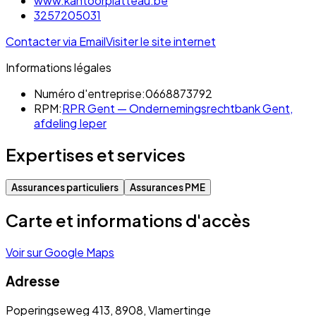
www.kantoorplatteau.be
3257205031
Contacter via Email
Visiter le site internet
Informations légales
Numéro d'entreprise:
0668873792
RPM:
RPR Gent — Ondernemingsrechtbank Gent,
afdeling Ieper
Expertises et services
Assurances particuliers
Assurances PME
Carte et informations d'accès
Voir sur Google Maps
Adresse
Poperingseweg 413, 8908, Vlamertinge