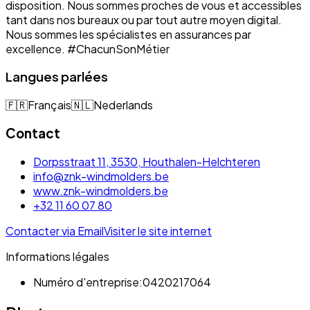
disposition. Nous sommes proches de vous et accessibles
tant dans nos bureaux ou par tout autre moyen digital.
Nous sommes les spécialistes en assurances par
excellence. #ChacunSonMétier
Langues parlées
🇫🇷
Français
🇳🇱
Nederlands
Contact
Dorpsstraat 11, 3530, Houthalen-Helchteren
info@znk-windmolders.be
www.znk-windmolders.be
+32 11 60 07 80
Contacter via Email
Visiter le site internet
Informations légales
Numéro d'entreprise:
0420217064