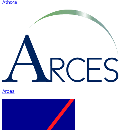
Athora
Arces