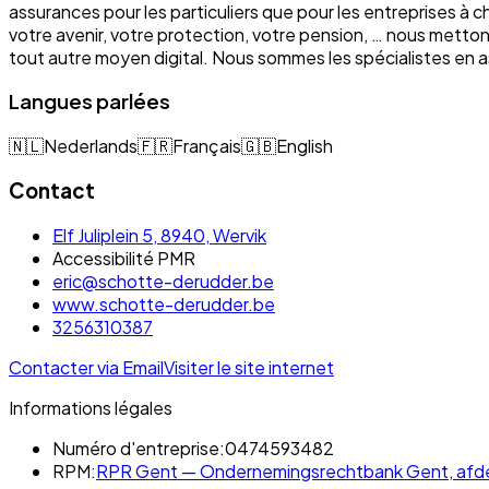
assurances pour les particuliers que pour les entreprises à 
votre avenir, votre protection, votre pension, … nous mett
tout autre moyen digital. Nous sommes les spécialistes e
Langues parlées
🇳🇱
Nederlands
🇫🇷
Français
🇬🇧
English
Contact
Elf Juliplein 5, 8940, Wervik
Accessibilité PMR
eric@schotte-derudder.be
www.schotte-derudder.be
3256310387
Contacter via Email
Visiter le site internet
Informations légales
Numéro d'entreprise:
0474593482
RPM:
RPR Gent — Ondernemingsrechtbank Gent, afdeli