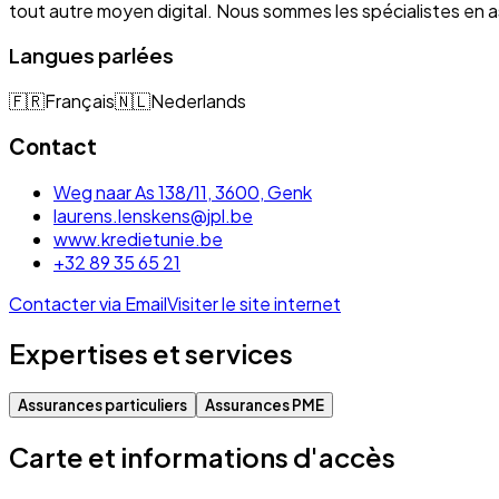
tout autre moyen digital. Nous sommes les spécialistes e
Langues parlées
🇫🇷
Français
🇳🇱
Nederlands
Contact
Weg naar As 138/11, 3600, Genk
laurens.lenskens@jpl.be
www.kredietunie.be
+32 89 35 65 21
Contacter via Email
Visiter le site internet
Expertises et services
Assurances particuliers
Assurances PME
Carte et informations d'accès