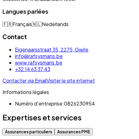
Langues parlées
🇫🇷
Français
🇳🇱
Nederlands
Contact
Eigenaarsstraat 35, 2275, Gierle
info@rafsysmans.be
www.rafsysmans.be
+32 14 63 37 43
Contacter via Email
Visiter le site internet
Informations légales
Numéro d'entreprise:
0826230954
Expertises et services
Assurances particuliers
Assurances PME