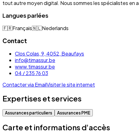
tout autre moyen digital. Nous sommes les spécialistes e
Langues parlées
🇫🇷
Français
🇳🇱
Nederlands
Contact
Clos Colas, 9, 4052, Beaufays
info@timassur.be
www.timassur.be
04 / 235 76 03
Contacter via Email
Visiter le site internet
Expertises et services
Assurances particuliers
Assurances PME
Carte et informations d'accès