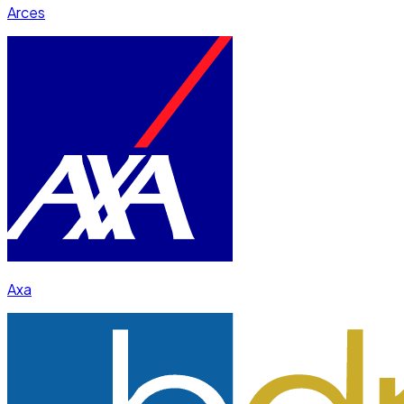
Arces
Axa