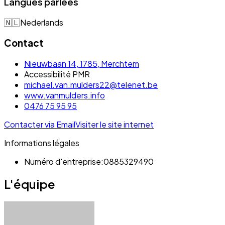
Langues parlées
🇳🇱
Nederlands
Contact
Nieuwbaan 14, 1785, Merchtem
Accessibilité PMR
michael.van.mulders22@telenet.be
www.vanmulders.info
0476 75 95 95
Contacter via Email
Visiter le site internet
Informations légales
Numéro d'entreprise:
0885329490
L'équipe