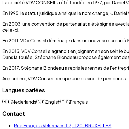
La société VDV CONSEIL a été fondée en 1977, par Daniel V
En 1995, le statut juridique ainsi que le nom change, « Dan
En 2003, une convention de partenariat a été signée avec
celle-ci.
En 2011, VDV Conseil déménage dans un nouveau bureau 
En 2015, VDV Conseil s’agrandit en joignant en son sein l
Dans la foulée, Stéphane Blondeau propose également des r
En 2017, Stéphane Blondeau a repris les rennes de l’entrep
Aujourd’hui, VDV Conseil occupe une dizaine de personnes.
Langues parlées
🇳🇱
Nederlands
🇬🇧
English
🇫🇷
Français
Contact
Rue François Vekemans 117, 1120, BRUXELLES