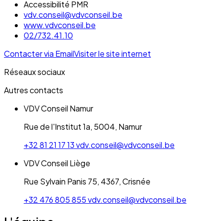
Accessibilité PMR
vdv.conseil@vdvconseil.be
www.vdvconseil.be
02/732.41.10
Contacter via Email
Visiter le site internet
Réseaux sociaux
Autres contacts
VDV Conseil Namur
Rue de l'Institut 1a, 5004, Namur
+32 81 21 17 13
vdv.conseil@vdvconseil.be
VDV Conseil Liège
Rue Sylvain Panis 75, 4367, Crisnée
+32 476 805 855
vdv.conseil@vdvconseil.be