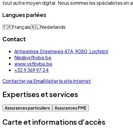
tout autre moyen digital. Nous sommes les spécialistes e
Langues parlées
🇫🇷
Français
🇳🇱
Nederlands
Contact
Antwerpse Steenweg 47A, 9080, Lochristi
filip@vsfbvba.be
www.vsfbvba.be
+32 9 369 97 24
Contacter via Email
Visiter le site internet
Expertises et services
Assurances particuliers
Assurances PME
Carte et informations d'accès