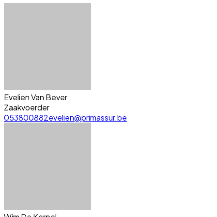
Evelien Van Bever
Zaakvoerder
053800882
evelien@primassur.be
Wim De Kerpel