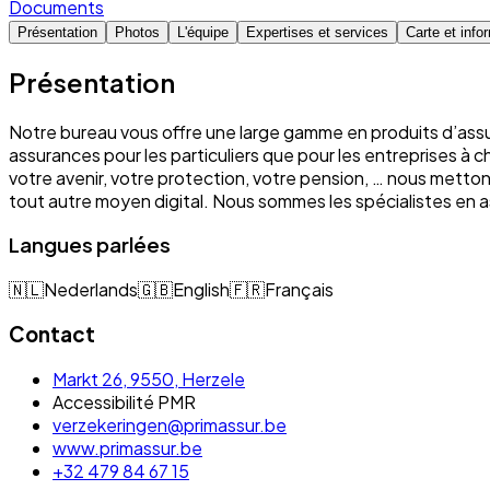
Documents
Présentation
Photos
L'équipe
Expertises et services
Carte et info
Présentation
Notre bureau vous offre une large gamme en produits d’assu
assurances pour les particuliers que pour les entreprises à 
votre avenir, votre protection, votre pension, … nous mett
tout autre moyen digital. Nous sommes les spécialistes e
Langues parlées
🇳🇱
Nederlands
🇬🇧
English
🇫🇷
Français
Contact
Markt 26, 9550, Herzele
Accessibilité PMR
verzekeringen@primassur.be
www.primassur.be
+32 479 84 67 15