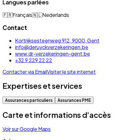
Langues parlées
🇫🇷
Français
🇳🇱
Nederlands
Contact
Kortrijksesteenweg 912, 9000, Gent
info@deruyckverzekeringen.be
www.dr-verzekeringen-gent.be
+32 9 229 22 22
Contacter via Email
Visiter le site internet
Expertises et services
Assurances particuliers
Assurances PME
Carte et informations d'accès
Voir sur Google Maps