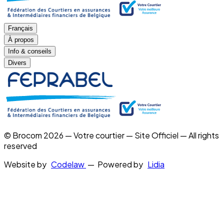
Français
À propos
Info & conseils
Divers
© Brocom 2026 — Votre courtier — Site Officiel — All rights
reserved
Website by
Codelaw
— Powered by
Lidia