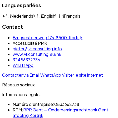
Langues parlées
🇳🇱
Nederlands
🇬🇧
English
🇫🇷
Français
Contact
Brugsesteenweg 176, 8500, Kortrijk
Accessibilité PMR
pieter@vkconsulting.info
www.vkconsulting.eu/nl/
32486372736
WhatsApp
Contacter via Email
WhatsApp
Visiter le site internet
Réseaux sociaux
Informations légales
Numéro d'entreprise:
0833662738
RPM:
RPR Gent — Ondernemingsrechtbank Gent,
afdeling Kortrijk