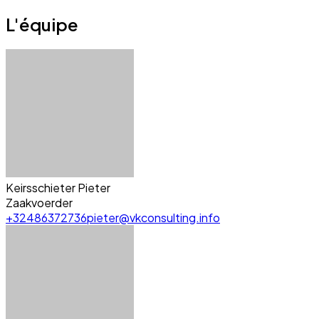
L'équipe
Keirsschieter Pieter
Zaakvoerder
+32486372736
pieter@vkconsulting.info