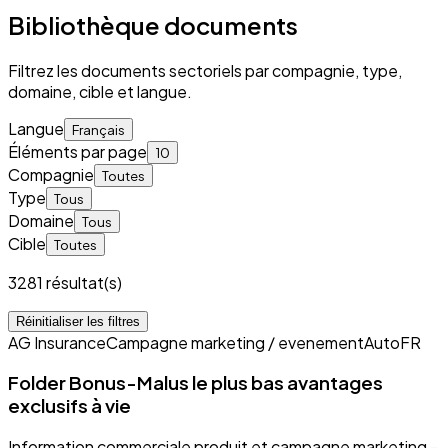
Bibliothèque documents
Filtrez les documents sectoriels par compagnie, type,
domaine, cible et langue.
Langue
Français
Éléments par page
10
Compagnie
Toutes
Type
Tous
Domaine
Tous
Cible
Toutes
3281 résultat(s)
Réinitialiser les filtres
AG Insurance
Campagne marketing / evenement
Auto
FR
Folder Bonus-Malus le plus bas avantages
exclusifs à vie
Information commerciale produit et campagne marketing -