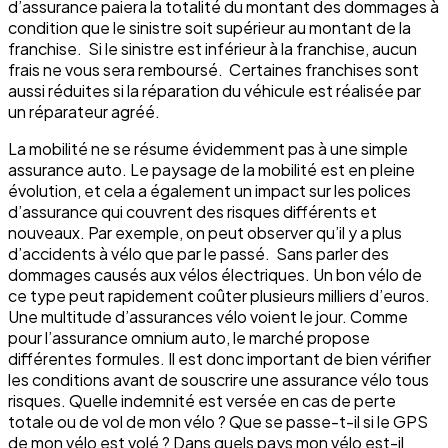
d’assurance paiera la totalité du montant des dommages à
condition que le sinistre soit supérieur au montant de la
franchise. Si le sinistre est inférieur à la franchise, aucun
frais ne vous sera remboursé. Certaines franchises sont
aussi réduites si la réparation du véhicule est réalisée par
un réparateur agréé.
La mobilité ne se résume évidemment pas à une simple
assurance auto. Le paysage de la mobilité est en pleine
évolution, et cela a également un impact sur les polices
d’assurance qui couvrent des risques différents et
nouveaux. Par exemple, on peut observer qu’il y a plus
d’accidents à vélo que par le passé. Sans parler des
dommages causés aux vélos électriques. Un bon vélo de
ce type peut rapidement coûter plusieurs milliers d’euros.
Une multitude d’assurances vélo voient le jour. Comme
pour l’assurance omnium auto, le marché propose
différentes formules. Il est donc important de bien vérifier
les conditions avant de souscrire une assurance vélo tous
risques. Quelle indemnité est versée en cas de perte
totale ou de vol de mon vélo ? Que se passe-t-il si le GPS
de mon vélo est volé ? Dans quels pays mon vélo est-il