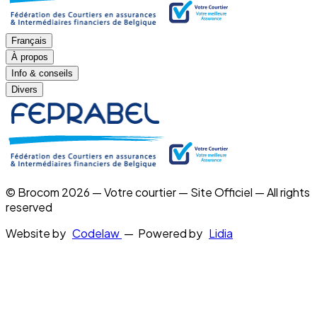
Français
À propos
Info & conseils
Divers
© Brocom 2026 — Votre courtier — Site Officiel — All rights
reserved
Website by
Codelaw
— Powered by
Lidia