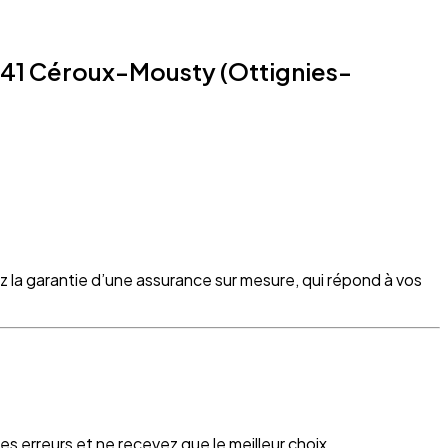
341 Céroux-Mousty (Ottignies-
z la garantie d’une assurance sur mesure, qui répond à vos
s erreurs et ne recevez que le meilleur choix.