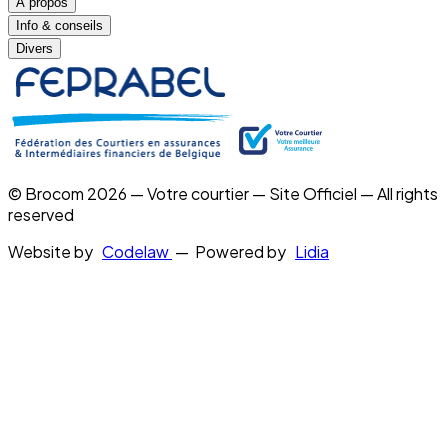
À propos
Info & conseils
Divers
© Brocom 2026 — Votre courtier — Site Officiel — All rights
reserved
Website by
Codelaw
— Powered by
Lidia