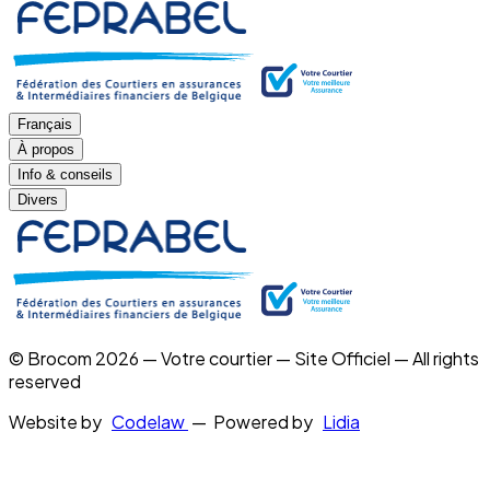
Français
À propos
Info & conseils
Divers
© Brocom 2026 — Votre courtier — Site Officiel — All rights
reserved
Website by
Codelaw
— Powered by
Lidia