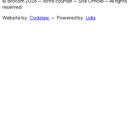
© Brocom 2026 — Votre courtier — Site Officiel — All rights
reserved
Website by
Codelaw
— Powered by
Lidia